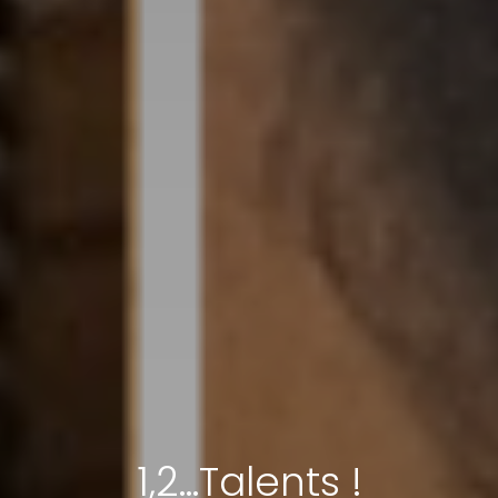
1,2…Talents !