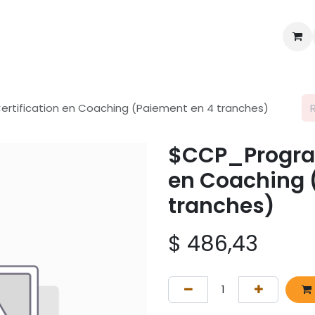
me
À propos de nous
Forum
tification en Coaching (Paiement en 4 tranches)
$CCP_Program
en Coaching 
tranches)
$
486,43