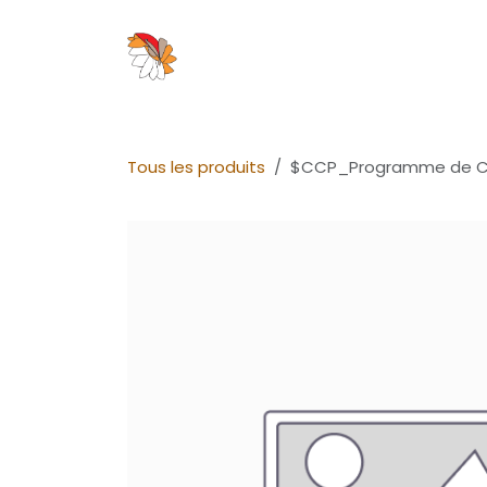
Se rendre au contenu
Devenir Coach
Notre program
Tous les produits
$CCP_Programme de Cer