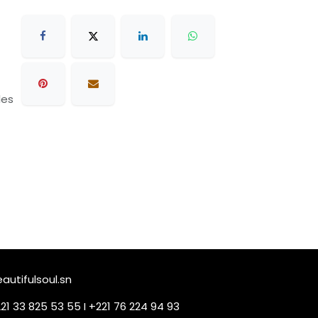
les
utifulsoul.sn
21 33 825 53 55 I +221 76 224 94 93